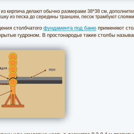
из кирпича делают обычно размерами 38*38 см, дополните
шку из песка до середины траншеи, песок трамбуют слоями 
дения столбчатого
фундамента под баню
применяют сто
крытые гудроном. В простонародье такие столбы назыв