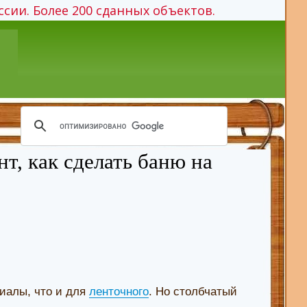
ссии. Более 200 сданных объектов.
т, как сделать баню на
иалы, что и для
ленточного
. Но столбчатый