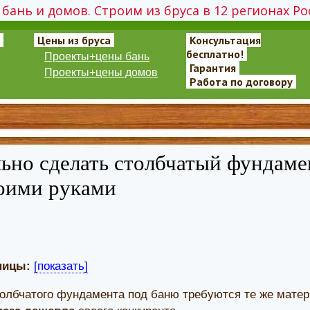
бань и домов. Строим из бруса в 12 регионах Ро
Цены из бруса
Консультация
бесплатно!
Проекты+цены бань
Гарантия
Проекты+цены домов
Работа по договору
ьно сделать столбчатый фундамен
воими руками
ницы:
[показать]
олбчатого фундамента под баню требуются те же матер