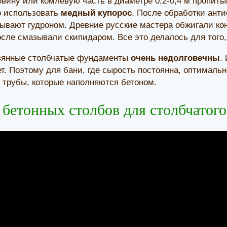
вину или комлевую часть в диаметре 0,2-0,4 м пропиты
о использовать
медный купорос
. После обработки ант
ывают гудроном. Древние русские мастера обжигали конц
осле смазывали скипидаром. Все это делалось для того,
евянные столбчатые фундаменты
очень недолговечны
.
ет. Поэтому для бани, где сырость постоянна, оптималь
 трубы, которые наполняются бетоном.
 бетонных столбов для столбчатог