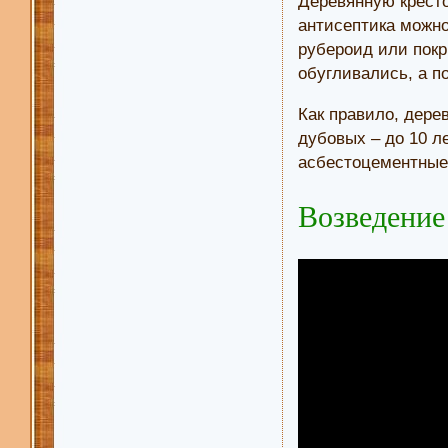
Деревянную кресто
антисептика можн
рубероид или покр
обугливались, а п
Как правило, дер
дубовых – до 10 л
асбестоцементные
Возведение