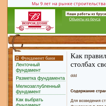
Мы 9 лет на рынке строительства 
Наши работы из бруса
Объекты из бруса
Как правил
Фундамент бани
столбах с
Ленточный
фундамент
ddd
Разметка фундамента
Мелкозаглубленный
Содержание стра
фундамент
Как выбрать
Для возведения ст
фундамент