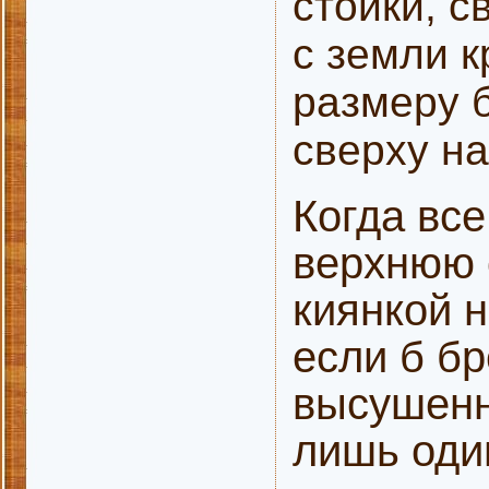
стойки, с
с земли 
размеру 
сверху на
Когда вс
верхнюю 
киянкой 
если б б
высушенны
лишь один