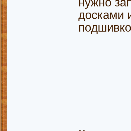
нужно за
досками 
подшивко