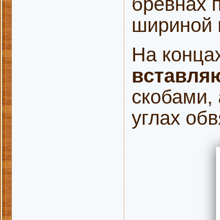
бревнах 
шириной в
На конца
вставля
скобами,
углах обв