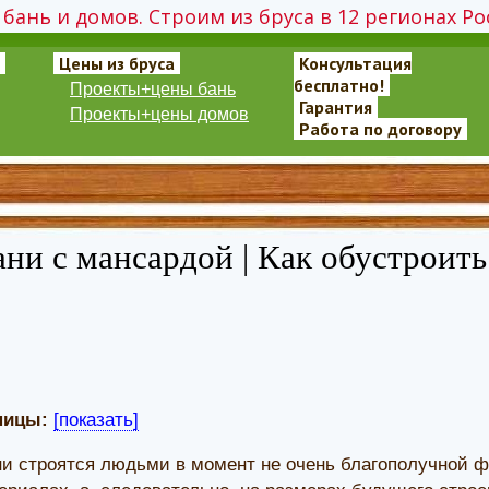
бань и домов. Строим из бруса в 12 регионах Ро
Цены из бруса
Консультация
бесплатно!
Проекты+цены бань
Гарантия
Проекты+цены домов
Работа по договору
ни с мансардой | Как обустроить
ницы:
[показать]
ни строятся людьми в момент не очень благополучной 