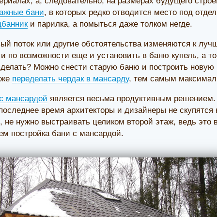
ериалах, а, следовательно, на размерах будущего строе
ажные бани
, в которых редко отводится место под отде
дбанник
и парилка, а помыться даже толком негде.
ый поток или другие обстоятельства изменяются к лучше
 и по возможности еще и установить в баню купель, а т
о делать? Можно снести старую баню и построить нов
 же
переделать чердак в мансарду
, тем самым максимал
 с мансардой
является весьма продуктивным решением.
в последнее время архитекторы и дизайнеры не скупятся
, не нужно выстраивать целиком второй этаж, ведь это 
ем постройка бани с мансардой.