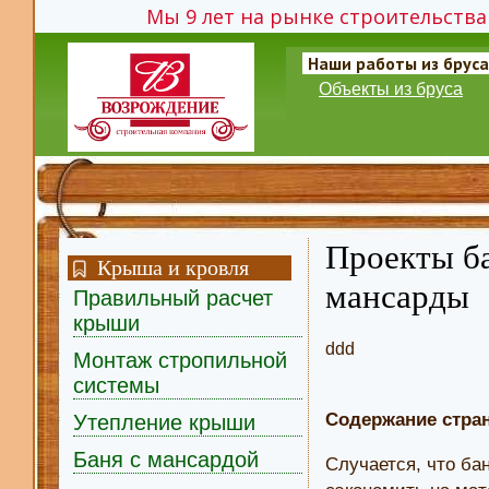
Мы 9 лет на рынке строительства 
Наши работы из бруса
Объекты из бруса
Проекты ба
Крыша и кровля
мансарды
Правильный расчет
крыши
ddd
Монтаж стропильной
системы
Содержание стра
Утепление крыши
Баня с мансардой
Случается, что ба