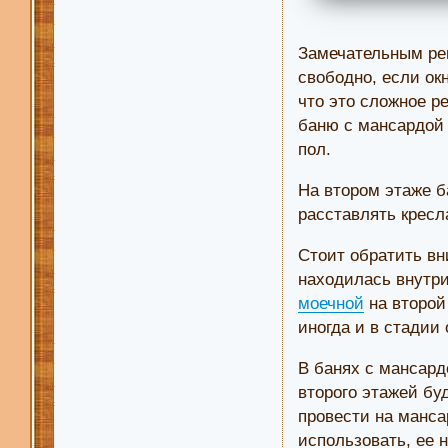
Замечательным реш
свободно, если ок
что это сложное р
баню с мансардой 
пол.
На втором этаже б
расставлять кресл
Стоит обратить вн
находилась внутри
моечной
на второй
иногда и в стадии
В банях с мансар
второго этажей бу
провести на манса
использовать, ее 