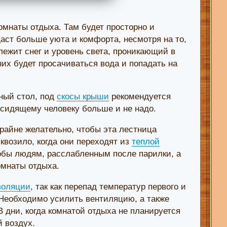
мнаты отдыха. Там будет просторно и
даст больше уюта и комфорта, несмотря на то,
 лежит снег и уровень света, проникающий в
них будет просачиваться вода и попадать на
ный стол, под
скосы крыши
рекомендуется
а сидящему человеку больше и не надо.
райне желательно, чтобы эта лестница
квозило, когда они переходят из
теплой
тобы людям, расслабленным после парилки, а
омнаты отдыха.
золяции
, так как перепад температур первого и
 Необходимо усилить вентиляцию, а также
 дни, когда комнатой отдыха не планируется
 воздух.