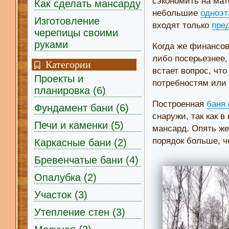
сэкономить на мат
Как сделать мансарду
небольшие
одноэт
Изготовление
входят только
пре
черепицы своими
руками
Когда же финансов
либо посерьезнее,
Категории
встает вопрос, чт
Проекты и
потребностям или
планировка (6)
Построенная
баня
Фундамент бани (6)
снаружи, так как 
Печи и каменки (5)
мансард. Опять же
порядок больше, ч
Каркасные бани (2)
Бревенчатые бани (4)
Опалубка (2)
Участок (3)
Утепление стен (3)