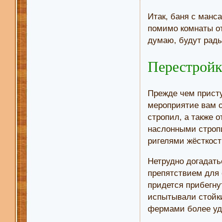
Итак, баня с манс
помимо комнаты от
думаю, будут рады
Перестройк
Прежде чем присту
мероприятие вам о
стропил, а также 
наслонными стропи
ригелями жёсткост
Нетрудно догадать
препятствием для 
придется прибегну
испытывали стойки
фермами более уд