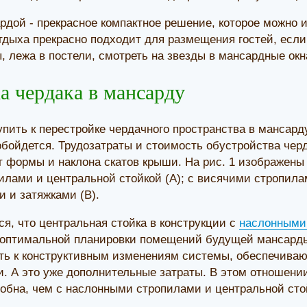
ардой - прекрасное компактное решение, которое можно 
дыха прекрасно подходит для размещения гостей, если 
, лежа в постели, смотреть на звезды в мансардные окна
а чердака в мансарду
пить к перестройке чердачного пространства в мансарду
бойдется. Трудозатраты и стоимость обустройства черд
от формы и наклона скатов крыши. На рис. 1 изображены
лами и центральной стойкой (А); с висячими стропилам
и и затяжками (В).
ся, что центральная стойка в конструкции с
наслонными
оптимальной планировки помещений будущей мансарды.
ть к конструктивным изменениям системы, обеспечиваю
. А это уже дополнительные затраты. В этом отношени
обна, чем с наслонными стропилами и центральной сто