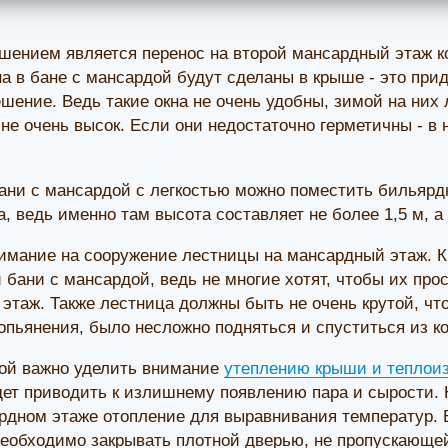
ением является перенос на второй мансардный этаж ко
на в бане с мансардой будут сделаны в крыше - это при
ешение. Ведь такие окна не очень удобны, зимой на них
не очень высок. Если они недостаточно герметичны - в 
ани с мансардой с легкостью можно поместить бильярд
а, ведь именно там высота составляет не более 1,5 м, 
имание на сооружение лестницы на мансардный этаж. К
 бани с мансардой, ведь не многие хотят, чтобы их прос
 этаж. Также лестница должны быть не очень крутой, ч
 опьянения, было несложно подняться и спуститься из к
дой важно уделить внимание
утеплению крыши и теплои
дет приводить к излишнему появлению пара и сырости.
рдном этаже отопление для выравнивания температур. В
необходимо закрывать плотной дверью, не пропускающей