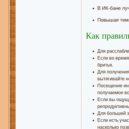
В ИК-бане луч
Повышая темп
Как правил
Для расслабле
Если во время
бритья.
Для получения
вытягивайте но
Посещение инф
получаемое во 
Если вы ощуща
репродуктивны
Для большей э
Если есть уча
насколько поз