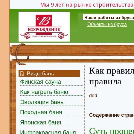
Мы 9 лет на рынке строительства 
Наши работы из бруса
Объекты из бруса
Как правил
Виды бань
правила
Финская сауна
Как нагреть баню
ddd
Эволюция бань
Походная баня
Содержание стра
Японская баня
Суть проце
Инфракрасная баня