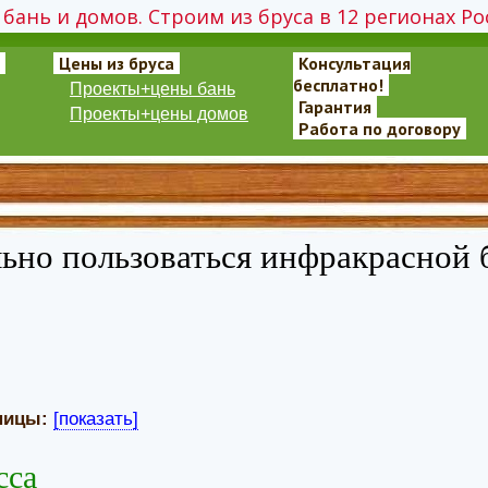
бань и домов. Строим из бруса в 12 регионах Ро
Цены из бруса
Консультация
бесплатно!
Проекты+цены бань
Гарантия
Проекты+цены домов
Работа по договору
ьно пользоваться инфракрасной 
ницы:
[показать]
сса