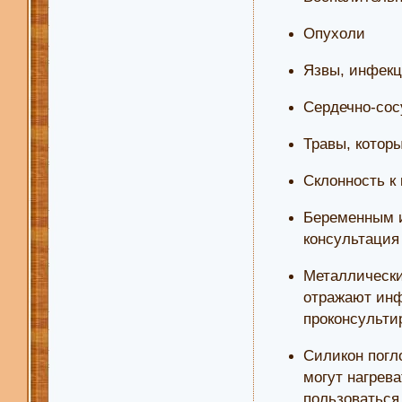
Опухоли
Язвы, инфекц
Сердечно-сос
Травы, котор
Склонность к
Беременным и
консультация
Металлически
отражают инф
проконсульти
Силикон погл
могут нагрева
пользоваться