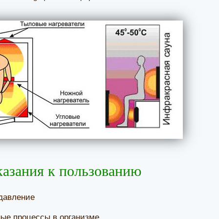
азания к пользованию
давление
ые процессы в организме