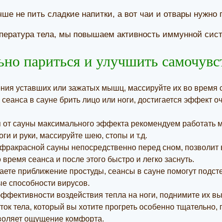
ше не пить сладкие напитки, а вот чаи и отвары нужно 
ература тела, мы повышаем активность иммунной систе
ьно париться и улучшить самочувс
ния уставших или зажатых мышц, массируйте их во время с
 сеанса в сауне брить лицо или ноги, достигается эффект о
 от сауны максимального эффекта рекомендуем работать 
ги и руки, массируйте шею, стопы и т.д.
ракрасной сауны непосредственно перед сном, позволит 
время сеанса и после этого быстро и легко заснуть.
ете приближение простуды, сеансы в сауне помогут подсте
е способности вирусов.
ффективности воздействия тепла на ноги, поднимите их в
сток тела, который вы хотите прогреть особенно тщательно,
воляет ощущение комфорта.