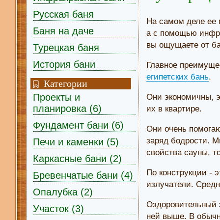
Русская баня
На самом деле ее 
Баня на даче
а с помощью инфра
вы ощущаете от б
Турецкая баня
История бани
Главное преимуще
египетских бань
.
Категории
Проекты и
Они экономичны, 
планировка (6)
их в квартире.
Фундамент бани (6)
Они очень помогаю
заряд бодрости. М
Печи и каменки (5)
свойства сауны, т
Каркасные бани (2)
По конструкции - 
Бревенчатые бани (4)
излучатели. Средн
Опалубка (2)
Оздоровительный э
Участок (3)
ней выше. В обычн