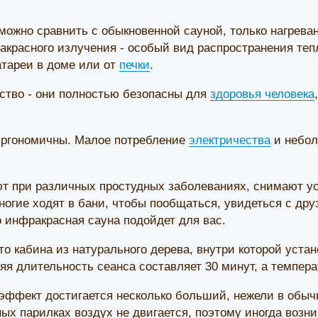
можно сравнить с обыкновенной сауной, только нагрева
красного излучения - особый вид распространения тепла
атареи в доме или от
печки
.
ство - они полностью безопасны для
здоровья человека
эргономичны. Малое потребление
электричества
и небол
т при различных простудных заболеваниях, снимают ус
ногие ходят в бани, чтобы пообщаться, увидеться с др
о инфракрасная сауна подойдет для вас.
это кабина из натурального дерева, внутри которой уст
яя длительность сеанса составляет 30 минут, а темпер
ффект достигается несколько больший, нежели в обычно
ых парилках воздух не двигается, поэтому иногда возник