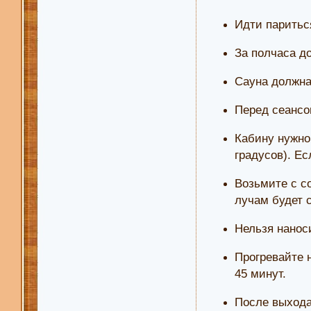
Идти паритьс
За полчаса д
Сауна должна 
Перед сеансо
Кабину нужно
градусов). Е
Возьмите с с
лучам будет с
Нельзя нанос
Прогревайте 
45 минут.
После выхода